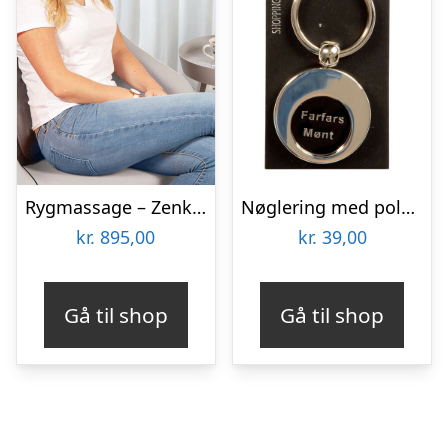
Rygmassage – Zenkuru
Nøglering med polet – Farfars mønt
kr.
895,00
kr.
39,00
Gå til shop
Gå til shop