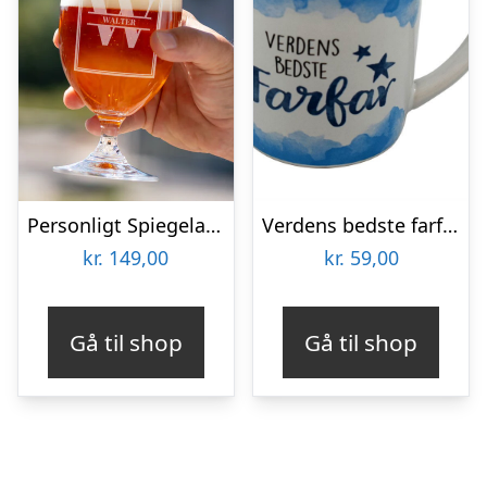
Personligt Spiegelau Ølglas med Gravering – Bogstav & Navn
Verdens bedste farfar krus
kr.
149,00
kr.
59,00
Gå til shop
Gå til shop