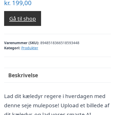
kr.
199,00
Gå til shop
Varenummer (SKU):
8948518366518593448
Kategori:
Produkter
Beskrivelse
Lad dit kæledyr regere i hverdagen med
denne seje mulepose! Upload et billede af
dit kæledyr, og lad vores smarte AI