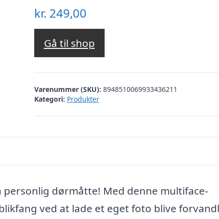
kr.
249,00
Gå til shop
Varenummer (SKU):
8948510069933436211
Kategori:
Produkter
en personlig dørmåtte! Med denne multiface-
ikfang ved at lade et eget foto blive forvandle