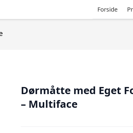
Forside
P
e
Dørmåtte med Eget F
– Multiface